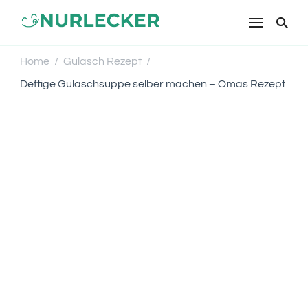
NURLECKER
Einfache & leckere Rezepte für
jeden Tag – Kochen mit Liebe
Home
Gulasch Rezept
/
/
Deftige Gulaschsuppe selber machen – Omas Rezept