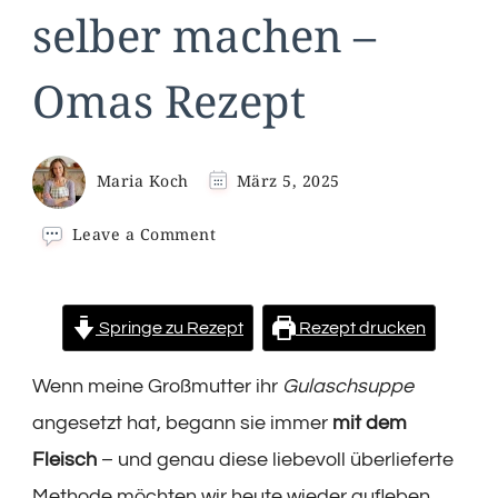
selber machen –
Omas Rezept
Maria Koch
März 5, 2025
on
Leave a Comment
Deftige
Gulaschsuppe
selber
machen
Springe zu Rezept
Rezept drucken
–
Omas
Wenn meine Großmutter ihr
Gulaschsuppe
Rezept
angesetzt hat, begann sie immer
mit dem
Fleisch
– und genau diese liebevoll überlieferte
Methode möchten wir heute wieder aufleben