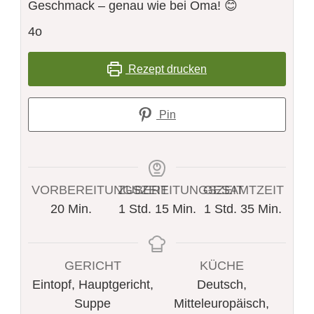
Geschmack – genau wie bei Oma! 😊
4o
Rezept drucken
Pin
VORBEREITUNGSZEIT
ZUBEREITUNGSZEIT
GESAMTZEIT
Minuten
Stunde
Minuten
Stunde
Minuten
20
Min.
1
Std.
15
Min.
1
Std.
35
Min.
GERICHT
KÜCHE
Eintopf, Hauptgericht,
Deutsch,
Suppe
Mitteleuropäisch,