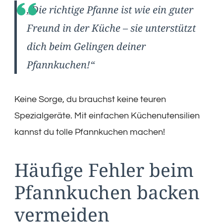
„Die richtige Pfanne ist wie ein guter
Freund in der Küche – sie unterstützt
dich beim Gelingen deiner
Pfannkuchen!“
Keine Sorge, du brauchst keine teuren
Spezialgeräte. Mit einfachen Küchenutensilien
kannst du tolle Pfannkuchen machen!
Häufige Fehler beim
Pfannkuchen backen
vermeiden