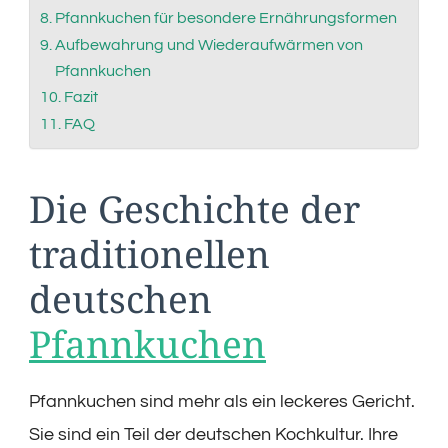
Pfannkuchen für besondere Ernährungsformen
Aufbewahrung und Wiederaufwärmen von
Pfannkuchen
Fazit
FAQ
Die Geschichte der
traditionellen
deutschen
Pfannkuchen
Pfannkuchen sind mehr als ein leckeres Gericht.
Sie sind ein Teil der deutschen Kochkultur. Ihre