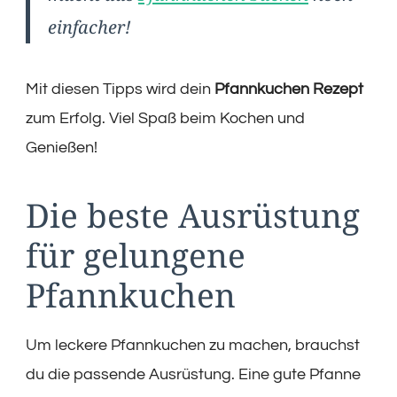
einfacher!
Mit diesen Tipps wird dein
Pfannkuchen Rezept
zum Erfolg. Viel Spaß beim Kochen und
Genießen!
Die beste Ausrüstung
für gelungene
Pfannkuchen
Um leckere Pfannkuchen zu machen, brauchst
du die passende Ausrüstung. Eine gute Pfanne