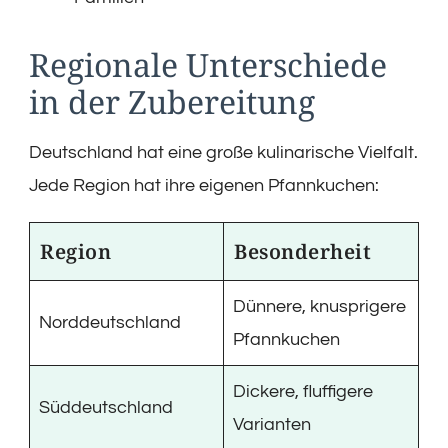
Regionale Unterschiede
in der Zubereitung
Deutschland hat eine große kulinarische Vielfalt.
Jede Region hat ihre eigenen Pfannkuchen:
Region
Besonderheit
Dünnere, knusprigere
Norddeutschland
Pfannkuchen
Dickere, fluffigere
Süddeutschland
Varianten