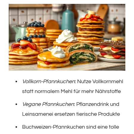
Vollkorn-Pfannkuchen
: Nutze Vollkornmehl
statt normalem Mehl für mehr Nährstoffe
Vegane Pfannkuchen
: Pflanzendrink und
Leinsamenei ersetzen tierische Produkte
Buchweizen-Pfannkuchen sind eine tolle