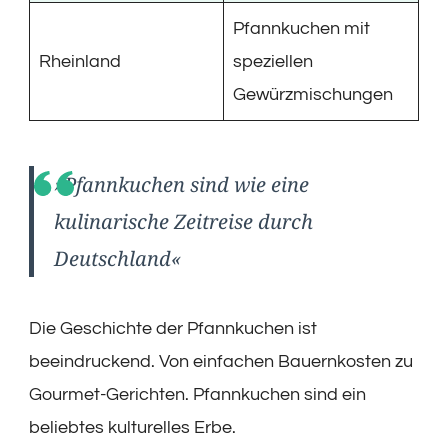
Pfannkuchen mit
Rheinland
speziellen
Gewürzmischungen
»Pfannkuchen sind wie eine
kulinarische Zeitreise durch
Deutschland«
Die Geschichte der Pfannkuchen ist
beeindruckend. Von einfachen Bauernkosten zu
Gourmet-Gerichten. Pfannkuchen sind ein
beliebtes kulturelles Erbe.