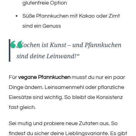
glutenfreie Option
Süße Pfannkuchen mit Kakao oder Zimt
sind ein Genuss
„Kochen ist Kunst – und Pfannkuchen
sind deine Leinwand!“
Für
vegane Pfannkuchen
musst du nur ein paar
Dinge ändern. Leinsamenmehl oder pflanzliche
Eiersätze sind wichtig. So bleibt die Konsistenz
fast gleich.
Sei mutig und probiere neue Zutaten aus. So
findest du sicher deine Lieblingsvariante. Es gibt