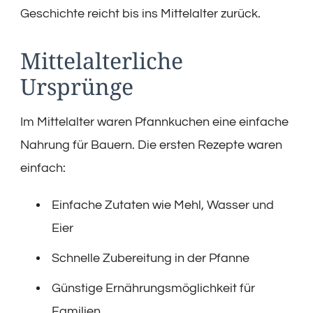
Geschichte reicht bis ins Mittelalter zurück.
Mittelalterliche
Ursprünge
Im Mittelalter waren Pfannkuchen eine einfache
Nahrung für Bauern. Die ersten Rezepte waren
einfach:
Einfache Zutaten wie Mehl, Wasser und
Eier
Schnelle Zubereitung in der Pfanne
Günstige Ernährungsmöglichkeit für
Familien