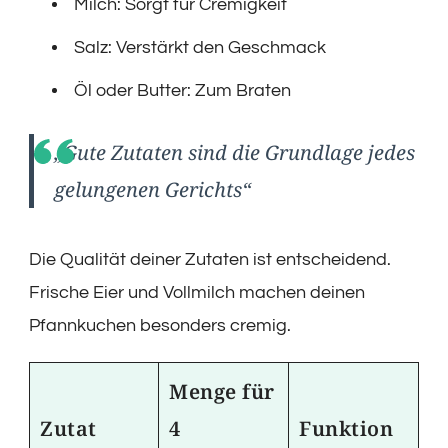
Milch: Sorgt für Cremigkeit
Salz: Verstärkt den Geschmack
Öl oder Butter: Zum Braten
„Gute Zutaten sind die Grundlage jedes
gelungenen Gerichts“
Die Qualität deiner Zutaten ist entscheidend.
Frische Eier und Vollmilch machen deinen
Pfannkuchen besonders cremig.
Menge für
Zutat
4
Funktion