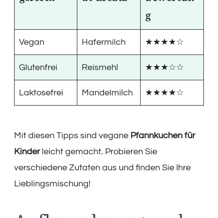
g
Vegan
Hafermilch
★★★★☆
Glutenfrei
Reismehl
★★★☆☆
Laktosefrei
Mandelmilch
★★★★☆
Mit diesen Tipps sind vegane
Pfannkuchen für
Kinder
leicht gemacht. Probieren Sie
verschiedene Zutaten aus und finden Sie Ihre
Lieblingsmischung!