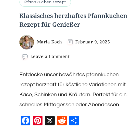
Pfannkuchen rezept​
Klassisches herzhaftes Pfannkuchen
Rezept für Genießer
Maria Koch
Februar 9, 2025
on
Leave a Comment
Klassisches
herzhaftes
Entdecke unser bewährtes pfannkuchen
Pfannkuchen
Rezept
rezept herzhaft für köstliche Variationen mit
für
Genießer
Käse, Schinken und Kräutern. Perfekt für ein
schnelles Mittagessen oder Abendessen
Facebook
Pinterest
X
Reddit
Teilen