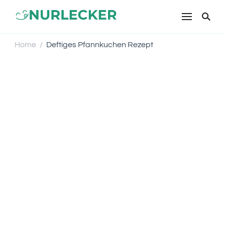
NURLECKER
Einfache & leckere Rezepte für
jeden Tag – Kochen mit Liebe
Home
Deftiges Pfannkuchen Rezept
/