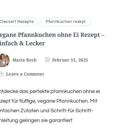
Dessert Rezepte
Pfannkuchen rezept​
egane Pfannkuchen ohne Ei Rezept –
infach & Lecker
Maria Koch
Februar 15, 2025
on
Leave a Comment
Vegane
Pfannkuchen
ntdecke das perfekte pfannkuchen ohne ei
ohne
Ei
ezept für fluffige, vegane Pfannkuchen. Mit
Rezept
–
infachen Zutaten und Schritt-für-Schritt-
Einfach
nleitung gelingen sie garantiert
&
Lecker