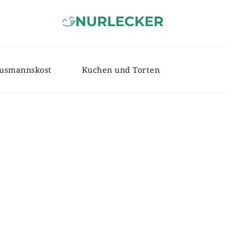
NURLECKER
Einfache & leckere Rezepte für jed
usmannskost
Kuchen und Torten