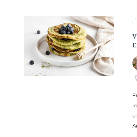
V
E
E
r
e
A