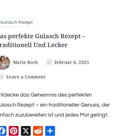
Gulasch Rezept
as perfekte Gulasch Rezept –
raditionell Und Lecker
Maria Koch
Februar 6, 2025
on
Leave a Comment
Das
perfekte
ntdecke das Geheimnis des perfekten
Gulasch
Rezept
ulasch Rezept – ein traditioneller Genuss, der
–
Traditionell
infach zuzubereiten ist und jedes Mal gelingt.
Und
Lecker
Facebook
Pinterest
X
Reddit
Teilen