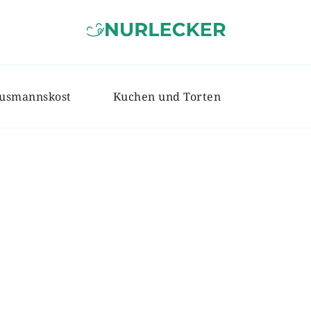
NURLECKER
Einfache & leckere Rezepte für jed
usmannskost
Kuchen und Torten