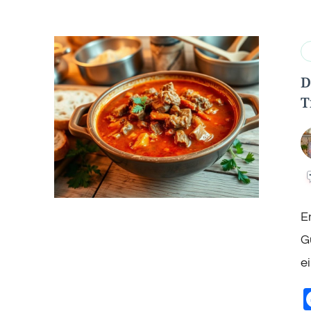
D
T
E
G
e