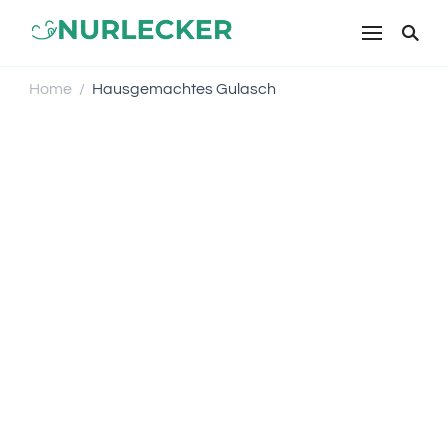
NURLECKER
Einfache & leckere Rezepte für
jeden Tag – Kochen mit Liebe
Home
Hausgemachtes Gulasch
/