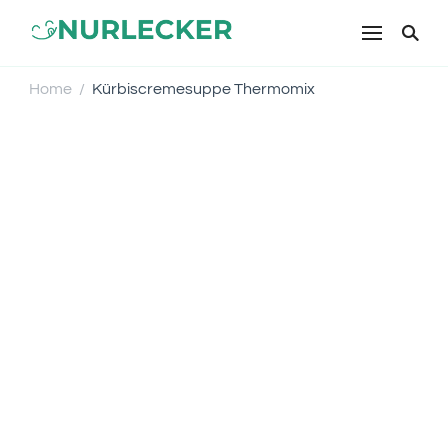
NURLECKER
Einfache & leckere Rezepte für
jeden Tag – Kochen mit Liebe
Home
Kürbiscremesuppe Thermomix
/