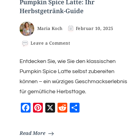
Pumpkin Spice Latte: Ihr
Herbstgetränk-Guide
Maria Koch
Februar 10, 2025
on
Leave a Comment
Pumpkin
Spice
Entdecken Sie, wie Sie den klassischen
Latte:
Ihr
Pumpkin Spice Latte selbst zubereiten
Herbstgetränk-
Guide
können – ein würziges Geschmackserlebnis
für gemütliche Herbsttage.
Facebook
Pinterest
X
Reddit
Teilen
Read More