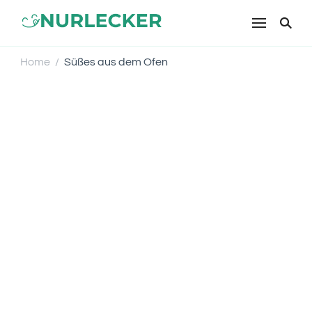
NURLECKER
Einfache & leckere Rezepte für
jeden Tag – Kochen mit Liebe
Home
Süßes aus dem Ofen
/