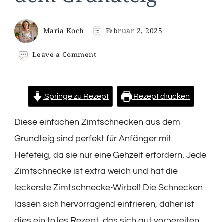
Maria Koch
Februar 2, 2025
on
Leave a Comment
Einfache
Zimtschnecken
aus
dem
Springe zu Rezept
Rezept drucken
Grundteig
Diese einfachen Zimtschnecken aus dem
Grundteig sind perfekt für Anfänger mit
Hefeteig, da sie nur eine Gehzeit erfordern. Jede
Zimtschnecke ist extra weich und hat die
leckerste Zimtschnecke-Wirbel! Die Schnecken
lassen sich hervorragend einfrieren, daher ist
dies ein tolles Rezept, das sich gut vorbereiten