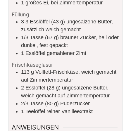
1
großes Ei, bei Zimmertemperatur
Füllung
3
3 Esslöffel (43 g) ungesalzene Butter,
zusätzlich weich gemacht
1/3
Tasse (67 g) brauner Zucker, hell oder
dunkel, fest gepackt
1
Esslöffel gemahlener Zimt
Frischkäseglasur
113
g
Vollfett-Frischkäse, weich gemacht
auf Zimmertemperatur
2
Esslöffel (28 g) ungesalzene Butter,
weich gemacht auf Zimmertemperatur
2/3
Tasse (80 g) Puderzucker
1
Teelöffel reiner Vanilleextrakt
ANWEISUNGEN