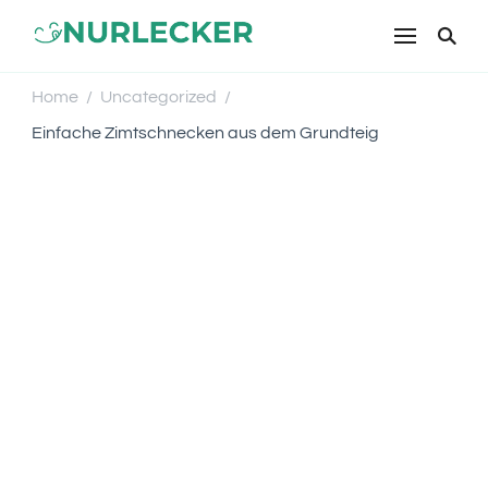
NURLECKER
Einfache & leckere Rezepte für
jeden Tag – Kochen mit Liebe
Home
Uncategorized
/
/
Einfache Zimtschnecken aus dem Grundteig