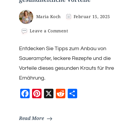
Maria Koch
Februar 15, 2025
on
Leave a Comment
Sauerampfer:
Anbau,
Entdecken Sie Tipps zum Anbau von
Rezepte
und
Sauerampfer, leckere Rezepte und die
gesundheitliche
Vorteile
Vorteile dieses gesunden Krauts für Ihre
Ernährung.
Facebook
Pinterest
X
Reddit
Teilen
Read More