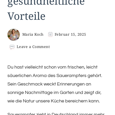
gesundheitliche
Vorteile
Maria Koch
Februar 15, 2025
on
Leave a Comment
Sauerampfer:
Anbau,
Rezepte
Du hast vielleicht schon vom frischen, leicht
und
gesundheitliche
säuerlichen Aroma des Sauerampfers gehört.
Vorteile
Sein Geschmack weckt Erinnerungen an
sonnige Nachmittage im Garten und zeigt dir,
wie die Natur unsere Küche bereichern kann.
Sauerampfer zieht in Deutschland immer mehr