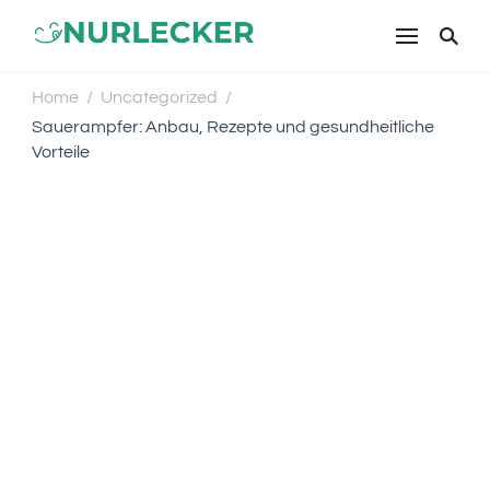
NURLECKER
Einfache & leckere Rezepte für
jeden Tag – Kochen mit Liebe
Home
Uncategorized
/
/
Sauerampfer: Anbau, Rezepte und gesundheitliche
Vorteile